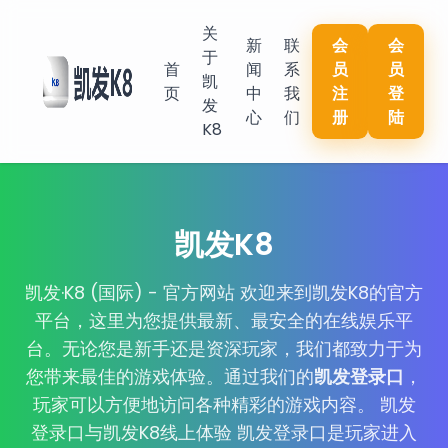
关
新
联
会
会
于
首
闻
系
员
员
凯
页
中
我
注
登
发
心
们
册
陆
K8
凯发K8
凯发·K8 (国际) - 官方网站 欢迎来到凯发K8的官方
平台，这里为您提供最新、最安全的在线娱乐平
台。无论您是新手还是资深玩家，我们都致力于为
您带来最佳的游戏体验。通过我们的
凯发登录口
，
玩家可以方便地访问各种精彩的游戏内容。 凯发
登录口与凯发K8线上体验 凯发登录口是玩家进入