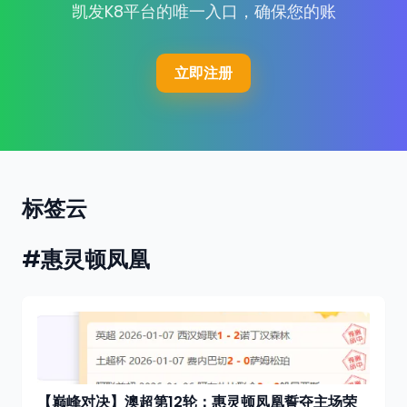
凯发K8平台的唯一入口，确保您的账
立即注册
标签云
#惠灵顿凤凰
【巅峰对决】澳超第12轮：惠灵顿凤凰誓夺主场荣