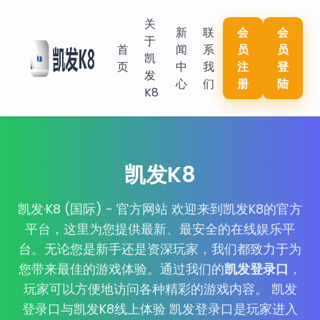
关
新
联
会
会
于
首
闻
系
员
员
凯
页
中
我
注
登
发
心
们
册
陆
K8
凯发K8
凯发·K8 (国际) - 官方网站 欢迎来到凯发K8的官方
平台，这里为您提供最新、最安全的在线娱乐平
台。无论您是新手还是资深玩家，我们都致力于为
您带来最佳的游戏体验。通过我们的
凯发登录口
，
玩家可以方便地访问各种精彩的游戏内容。 凯发
登录口与凯发K8线上体验 凯发登录口是玩家进入