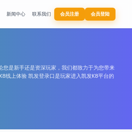
8
新闻中心
联系我们
会员注册
会员登陆
。无论您是新手还是资深玩家，我们都致力于为您带来
8线上体验 凯发登录口是玩家进入凯发K8平台的