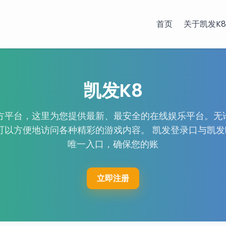
首页
关于凯发K
凯发K8
发K8的官方平台，这里为您提供最新、最安全的在线娱乐平台
可以方便地访问各种精彩的游戏内容。 凯发登录口与凯发K
唯一入口，确保您的账
立即注册