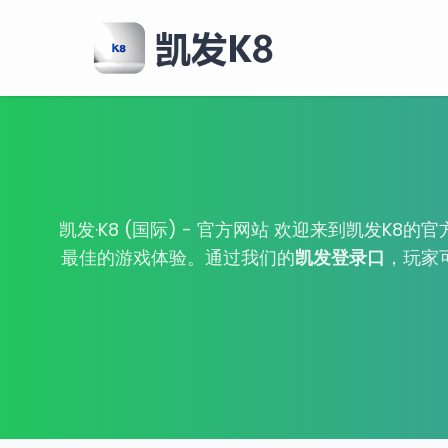
凯发·K8 (国际) - 官方网站 欢迎来到凯
最佳的游戏体验。通过我们的
凯发登录口
，玩家