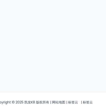
pyright © 2025
凯发K8
版权所有 |
网站地图
|
标签云
|
标签云