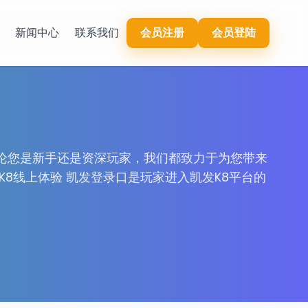
8
新闻中心
联系我们
会员注册
会员登陆
。无论您是新手还是资深玩家，我们都致力于为您带来
8线上体验 凯发登录口是玩家进入凯发K8平台的