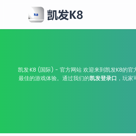
凯发·K8 (国际) - 官方网站 欢迎来到凯
最佳的游戏体验。通过我们的
凯发登录口
，玩家