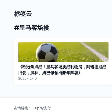
标签云
#皇马客场挑
《欧冠焦点战！皇马客场挑战利物浦，阿诺德迎战
旧爱，贝林、姆巴佩领衔豪华阵容》
2025-12-10
友情链接：
EBpay支付