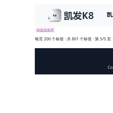
凯
保级战推荐
每页 200 个标签 · 共 801 个标签 · 第 5/5 页 
Co