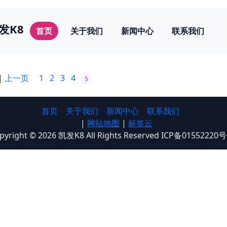
发K8
首页
关于我们
新闻中心
联系我们
|
上一页
1
2
3
4
5
首页
关于我们
新闻中心
联系我们
|
网站地图
|
标签云
pyright © 2026 凯发K8 All Rights Reserved ICP备01552220号