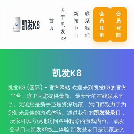
关
新
联
会
会
于
首
闻
系
员
员
凯
页
中
我
注
登
发
心
们
册
陆
K8
凯发K8
凯发·K8 (国际) - 官方网站 欢迎来到凯发K8的官方
平台，这里为您提供最新、最安全的在线娱乐平
台。无论您是新手还是资深玩家，我们都致力于为
您带来最佳的游戏体验。通过我们的
凯发登录口
，
玩家可以方便地访问各种精彩的游戏内容。 凯发
登录口与凯发K8线上体验 凯发登录口是玩家进入