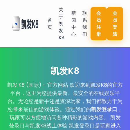
关
新
联
会
会
于
首
闻
系
员
员
凯
页
中
我
注
登
发
心
们
册
陆
K8
凯发K8
凯发·K8 (国际) - 官方网站 欢迎来到凯发K8的官方
平台，这里为您提供最新、最安全的在线娱乐平
台。无论您是新手还是资深玩家，我们都致力于为
您带来最佳的游戏体验。通过我们的
凯发登录口
，
玩家可以方便地访问各种精彩的游戏内容。 凯发
登录口与凯发K8线上体验 凯发登录口是玩家进入