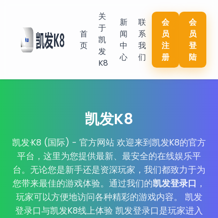
关
新
联
会
会
于
首
闻
系
员
员
凯
页
中
我
注
登
发
心
们
册
陆
K8
凯发K8
凯发·K8 (国际) - 官方网站 欢迎来到凯发K8的官方
平台，这里为您提供最新、最安全的在线娱乐平
台。无论您是新手还是资深玩家，我们都致力于为
您带来最佳的游戏体验。通过我们的
凯发登录口
，
玩家可以方便地访问各种精彩的游戏内容。 凯发
登录口与凯发K8线上体验 凯发登录口是玩家进入