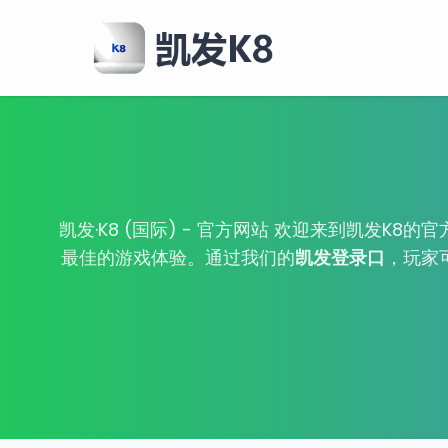
凯发·K8 (国际) - 官方网站 欢迎来到凯
最佳的游戏体验。通过我们的
凯发登录口
，玩家