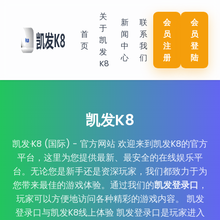
关
新
联
会
会
于
首
闻
系
员
员
凯
页
中
我
注
登
发
心
们
册
陆
K8
凯发K8
凯发·K8 (国际) - 官方网站 欢迎来到凯发K8的官方
平台，这里为您提供最新、最安全的在线娱乐平
台。无论您是新手还是资深玩家，我们都致力于为
您带来最佳的游戏体验。通过我们的
凯发登录口
，
玩家可以方便地访问各种精彩的游戏内容。 凯发
登录口与凯发K8线上体验 凯发登录口是玩家进入