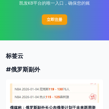
凯发K8平台的唯一入口，确保您的账
立即注册
标签云
#俄罗斯副外
俄媒称：俄罗斯副外长公布俄美计划于未来两周举