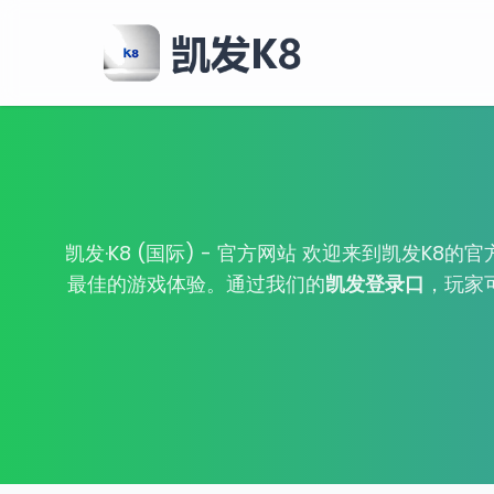
凯发·K8 (国际) - 官方网站 欢迎来到凯
最佳的游戏体验。通过我们的
凯发登录口
，玩家