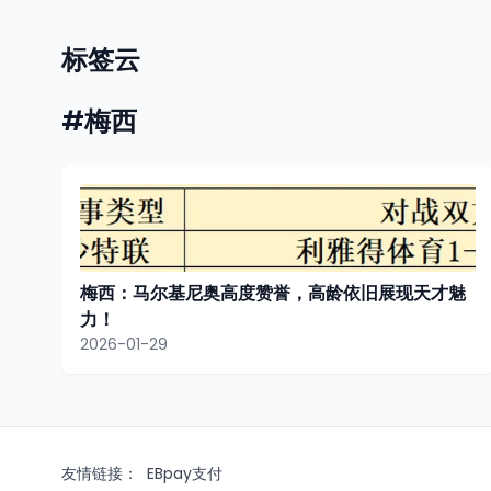
标签云
#梅西
梅西：马尔基尼奥高度赞誉，高龄依旧展现天才魅
力！
2026-01-29
友情链接：
EBpay支付