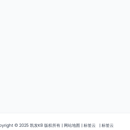
pyright © 2025
凯发K8
版权所有 |
网站地图
|
标签云
|
标签云