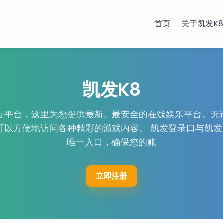
首页
关于凯发K
凯发K8
发K8的官方平台，这里为您提供最新、最安全的在线娱乐平台
可以方便地访问各种精彩的游戏内容。 凯发登录口与凯发K
唯一入口，确保您的账
立即注册