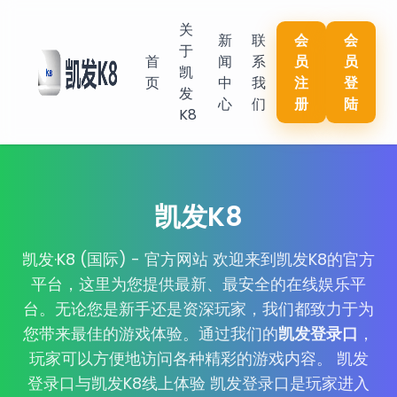
关
新
联
会
会
于
首
闻
系
员
员
凯
页
中
我
注
登
发
心
们
册
陆
K8
凯发K8
凯发·K8 (国际) - 官方网站 欢迎来到凯发K8的官方
平台，这里为您提供最新、最安全的在线娱乐平
台。无论您是新手还是资深玩家，我们都致力于为
您带来最佳的游戏体验。通过我们的
凯发登录口
，
玩家可以方便地访问各种精彩的游戏内容。 凯发
登录口与凯发K8线上体验 凯发登录口是玩家进入