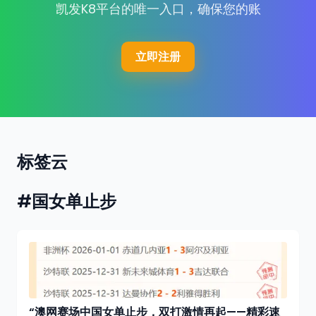
凯发K8平台的唯一入口，确保您的账
立即注册
标签云
#国女单止步
“澳网赛场中国女单止步，双打激情再起——精彩速