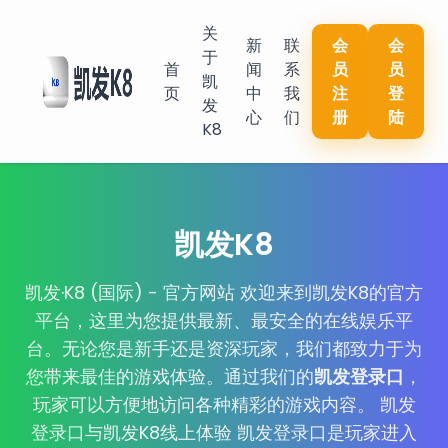
关
新
联
会
会
于
首
闻
系
员
员
凯
页
中
我
注
登
发
心
们
册
陆
K8
凯发K8
凯发·K8 (国际) - 官方网站 欢迎来到凯发K8的官方
平台，这里为您提供最新、最安全的在线娱乐平
台。无论您是新手还是资深玩家，我们都致力于为
您带来最佳的游戏体验。通过我们的
凯发登录口
，
玩家可以方便地访问各种精彩的游戏内容。 凯发
登录口与凯发K8线上体验 凯发登录口是玩家进入