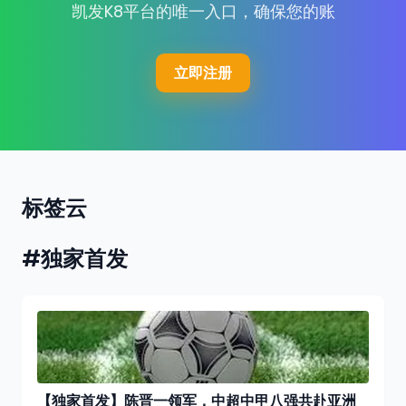
凯发K8平台的唯一入口，确保您的账
立即注册
标签云
#独家首发
【独家首发】陈晋一领军，中超中甲八强共赴亚洲