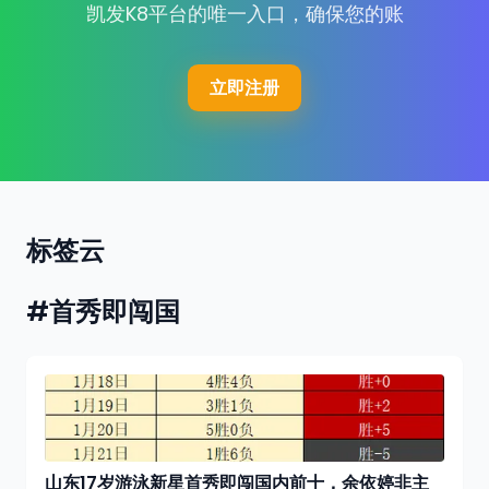
凯发K8平台的唯一入口，确保您的账
立即注册
标签云
#首秀即闯国
山东17岁游泳新星首秀即闯国内前十，余依婷非主