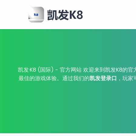
凯发·K8 (国际) - 官方网站 欢迎来到凯
最佳的游戏体验。通过我们的
凯发登录口
，玩家