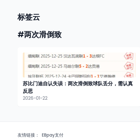
标签云
#两次滑倒致
苏比门迪自认失误：两次滑倒致球队丢分，需认真
反思
2026-01-22
友情链接：
EBpay支付