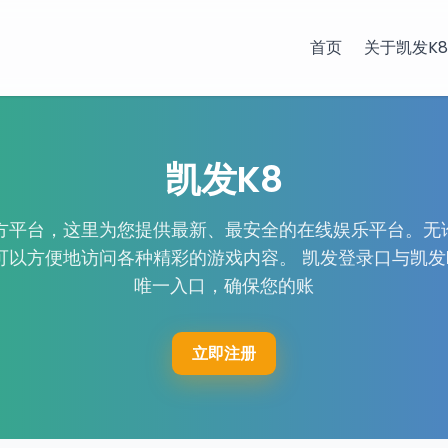
首页
关于凯发K
凯发K8
发K8的官方平台，这里为您提供最新、最安全的在线娱乐平台
可以方便地访问各种精彩的游戏内容。 凯发登录口与凯发K
唯一入口，确保您的账
立即注册