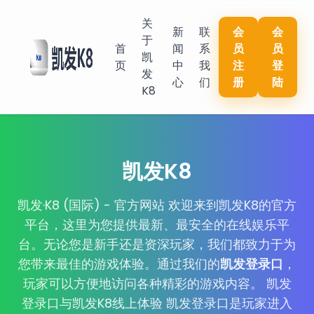
关
新
联
会
会
于
首
闻
系
员
员
凯
页
中
我
注
登
发
心
们
册
陆
K8
凯发K8
凯发·K8 (国际) - 官方网站 欢迎来到凯发K8的官方
平台，这里为您提供最新、最安全的在线娱乐平
台。无论您是新手还是资深玩家，我们都致力于为
您带来最佳的游戏体验。通过我们的
凯发登录口
，
玩家可以方便地访问各种精彩的游戏内容。 凯发
登录口与凯发K8线上体验 凯发登录口是玩家进入