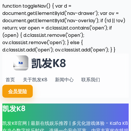
function toggleNav() { var d =
document.getElementById('nav-drawer'); var ov =
document.getElementById('nav-overlay'); if (!d || !ov)
return; var open = d.classList.contains('open'); if
(open) { d.classList.remove('open');
ov.classList.remove('open'); } else {
d.classList.add('open'); ov.classList.add('open'); } }
首页
关于凯发K8
新闻中心
联系我们
会员登陆
凯发K8
凯发K8官网 | 最新在线娱乐推荐 | 多元化游戏体验 - Kaifa K8
在当今数字娱乐时代，选择一个安全可靠、内容丰富的在线娱