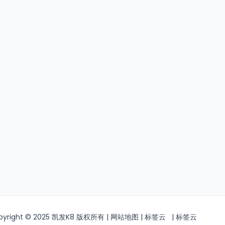
pyright © 2025
凯发K8
版权所有 |
网站地图
|
标签云
|
标签云