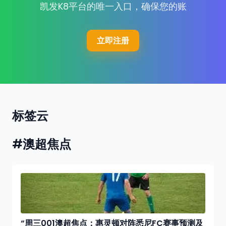
凯发K8平台的唯一入口，确保您的账
立即注册
标签云
#澳超焦点
“周三001澳超焦点：惠灵顿对阵悉尼FC赛事预测及