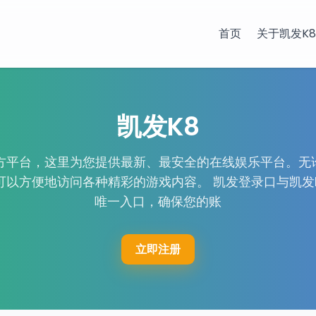
首页
关于凯发K
凯发K8
发K8的官方平台，这里为您提供最新、最安全的在线娱乐平台
可以方便地访问各种精彩的游戏内容。 凯发登录口与凯发K
唯一入口，确保您的账
立即注册