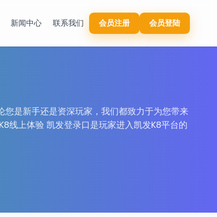
8
新闻中心
联系我们
会员注册
会员登陆
。无论您是新手还是资深玩家，我们都致力于为您带来
8线上体验 凯发登录口是玩家进入凯发K8平台的