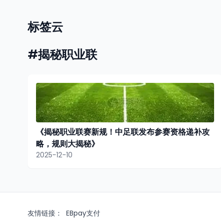
标签云
#揭秘职业联
《揭秘职业联赛新规！中足联发布参赛资格递补攻
略，规则大揭秘》
2025-12-10
友情链接：
EBpay支付