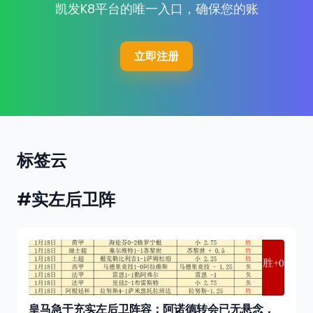
凯发K8平台的唯一入口，确保您的账
立即注册
标签云
#实左后卫阵
皇马急于充实左后卫阵容；阿诺德转会已无悬念，