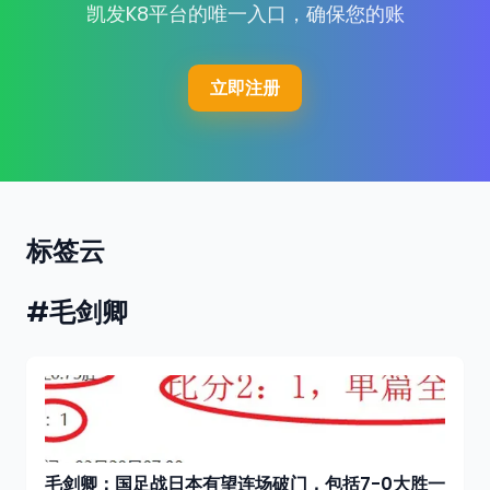
凯发K8平台的唯一入口，确保您的账
立即注册
标签云
#毛剑卿
毛剑卿：国足战日本有望连场破门，包括7-0大胜一