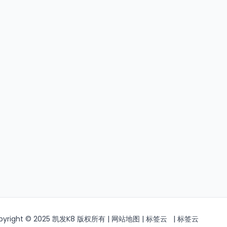
pyright © 2025
凯发K8
版权所有 |
网站地图
|
标签云
|
标签云