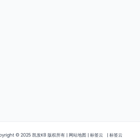
pyright © 2025
凯发K8
版权所有 |
网站地图
|
标签云
|
标签云