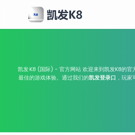
凯发·K8 (国际) - 官方网站 欢迎来到凯
最佳的游戏体验。通过我们的
凯发登录口
，玩家