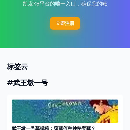
凯发K8平台的唯一入口，确保您的账
立即注册
标签云
#武王墩一号
武王墩一号墓揭秘：蕴藏何种神秘宝藏？