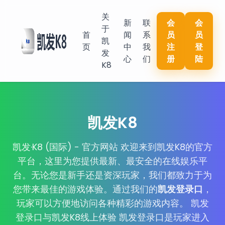
关
新
联
会
会
于
首
闻
系
员
员
凯
页
中
我
注
登
发
心
们
册
陆
K8
凯发K8
凯发·K8 (国际) - 官方网站 欢迎来到凯发K8的官方
平台，这里为您提供最新、最安全的在线娱乐平
台。无论您是新手还是资深玩家，我们都致力于为
您带来最佳的游戏体验。通过我们的
凯发登录口
，
玩家可以方便地访问各种精彩的游戏内容。 凯发
登录口与凯发K8线上体验 凯发登录口是玩家进入