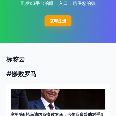
凯发K8平台的唯一入口，确保您的账
立即注册
标签云
#惨败罗马
意甲第5轮乌迪内斯惨败罗马，卡尔斯多普助对手4