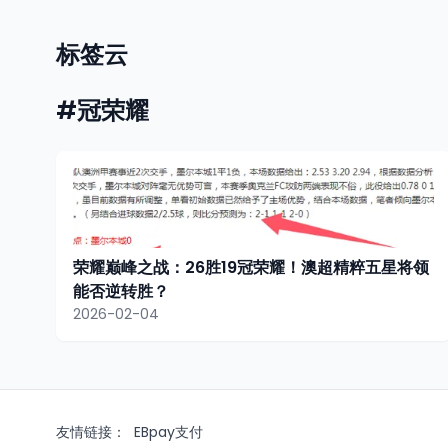
标签云
#冠荣耀
荣耀巅峰之战：26胜19冠荣耀！澳超精粹五星将领
能否逆转胜？
2026-02-04
友情链接：
EBpay支付