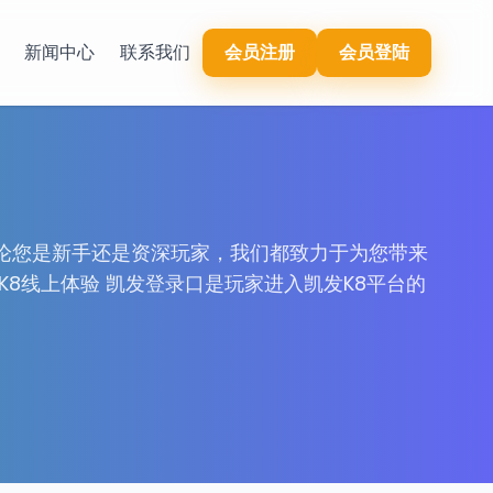
8
新闻中心
联系我们
会员注册
会员登陆
。无论您是新手还是资深玩家，我们都致力于为您带来
8线上体验 凯发登录口是玩家进入凯发K8平台的