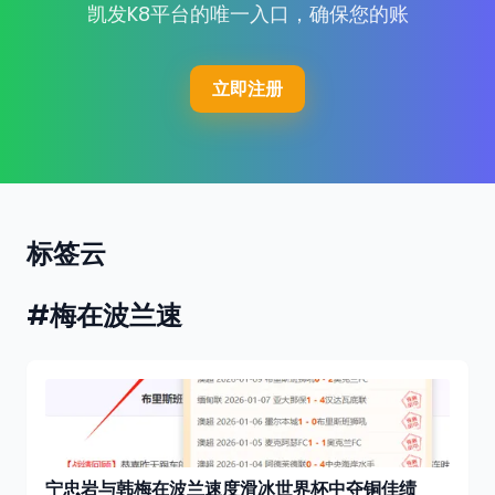
凯发K8平台的唯一入口，确保您的账
立即注册
标签云
#梅在波兰速
宁忠岩与韩梅在波兰速度滑冰世界杯中夺铜佳绩