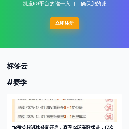
凯发K8平台的唯一入口，确保您的账
立即注册
标签云
#赛季
“B费英超进球盛宴开启，赛季12球高歌猛进，仅次