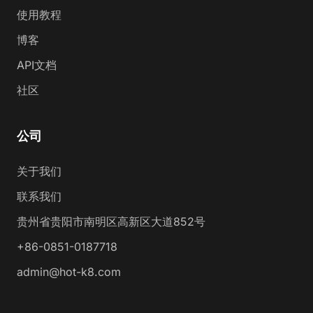
使用教程
博客
API文档
社区
公司
关于我们
联系我们
贵州省贵阳市南明区高新区大道852号
+86-0851-0187718
admin@hot-k8.com