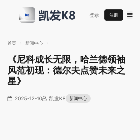
登录
注册
首页
新闻中心
《尼科成长无限，哈兰德领袖
风范初现：德尔夫点赞未来之
星》
2025-12-10
凯发K8
新闻中心