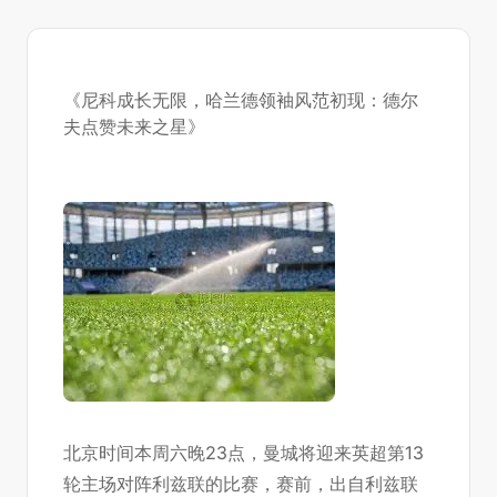
《尼科成长无限，哈兰德领袖风范初现：德尔
夫点赞未来之星》
北京时间本周六晚23点，曼城将迎来英超第13
轮主场对阵利兹联的比赛，赛前，出自利兹联