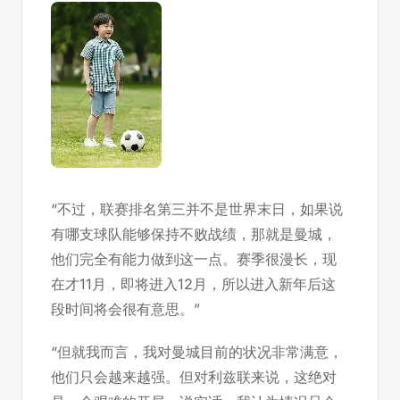
“不过，联赛排名第三并不是世界末日，如果说
有哪支球队能够保持不败战绩，那就是曼城，
他们完全有能力做到这一点。赛季很漫长，现
在才11月，即将进入12月，所以进入新年后这
段时间将会很有意思。”
“但就我而言，我对曼城目前的状况非常满意，
他们只会越来越强。但对利兹联来说，这绝对