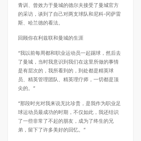
青训、曾效力于曼城的德尔夫接受了曼城官方
的采访，谈到了自己对两支球队和尼科-冈萨雷
斯、哈兰德的看法。
回顾你在利兹联和曼城的生涯
“我以前每周都和职业运动员一起踢球，然后去
了曼城，当时我意识到我们在这里所做的事情
是有层次的，我所看到的，到处都是精英球
员、精英管理团队、精英理疗师，一切都是顶
尖的。”
“那段时光对我来说无比珍贵，是我作为职业足
球运动员最成功的时期，不仅如此，我还结识
了一些非常了不起的朋友，成为了终生的兄
弟，留下了许多美好的回忆。”