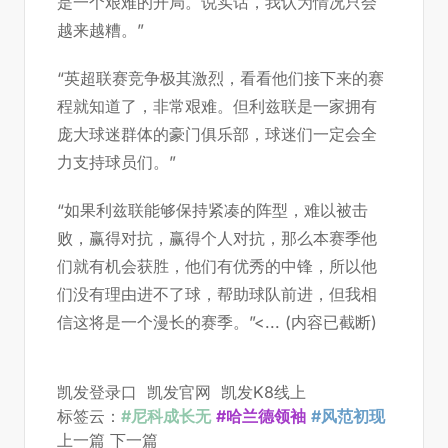
是一个艰难的开局。说实话，我认为情况只会
越来越糟。”
“英超联赛竞争极其激烈，看看他们接下来的赛
程就知道了，非常艰难。但利兹联是一家拥有
庞大球迷群体的豪门俱乐部，球迷们一定会全
力支持球员们。”
“如果利兹联能够保持紧凑的阵型，难以被击
败，赢得对抗，赢得个人对抗，那么本赛季他
们就有机会获胜，他们有优秀的中锋，所以他
们没有理由进不了球，帮助球队前进，但我相
信这将是一个漫长的赛季。”<... (内容已截断)
凯发登录口
凯发官网
凯发K8线上
标签云：
#尼科成长无
#哈兰德领袖
#风范初现
上一篇
下一篇