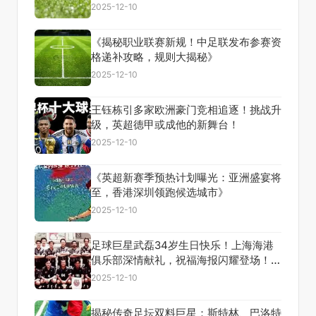
2025-12-10
《揭秘职业联赛新规！中足联发布参赛资
格递补攻略，规则大揭秘》
2025-12-10
王钰栋引多家欧洲豪门竞相追逐！挑战升
级，英超德甲或成他的新舞台！
2025-12-10
《英超新赛季预热计划曝光：亚洲盛宴将
至，香港深圳领跑候选城市》
2025-12-10
足球巨星武磊34岁生日快乐！上海海港
俱乐部深情献礼，祝福海报闪耀登场！🎉
🥳🏆
2025-12-10
揭秘传奇足坛双料巨星：斯特林、巴洛特