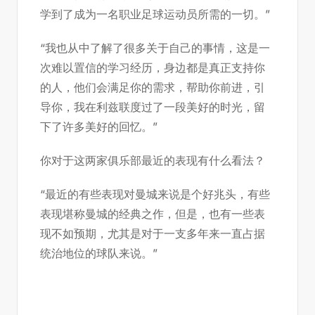
学到了成为一名职业足球运动员所需的一切。”
“我也从中了解了很多关于自己的事情，这是一
次难以置信的学习经历，身边都是真正支持你
的人，他们会满足你的需求，帮助你前进，引
导你，我在利兹联度过了一段美好的时光，留
下了许多美好的回忆。”
你对于这两家俱乐部最近的表现有什么看法？
“最近的有些表现对曼城来说是个好兆头，有些
表现堪称曼城的经典之作，但是，也有一些表
现不如预期，尤其是对于一支多年来一直占据
统治地位的球队来说。”