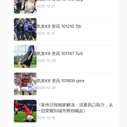
2025-12-21
凯发K8 资讯 101210 7jb
2025-12-21
凯发K8 资讯 101747 7u5
2025-12-20
凯发K8 资讯 101809 qmx
2025-12-20
《泰州日报独家解读：流量风口助力，从
一冠荣耀到城市辉煌崛起》
2025-12-19