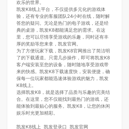
欢乐的世界。
凯发K8线上平台，不仅提供多元化的游戏体
验，还有专业的客服团队24小时在线，随时解
答您的疑问。无论是热门的电子游戏，还是经
典的桌游，凯发K8都能满足您的需求。在这
里，您可以尽情享受游戏的乐趣，同时还有丰
厚的奖励等您来拿，
凯发官网
。
为了方便玩家下载，凯发K8官网推出了简洁明
了的下载通道。只需几步操作，即可将凯发K8
客户端安装至您的设备，随时随地享受游戏带
来的快感。凯发K8下载速度快，安装便捷，确
保每一位玩家都能迅速体验游戏的魅力，
凯发
K8线上
。
选择凯发K8，就是选择了品质与乐趣的完美结
合。在这里，您不仅能找到最热门的游戏，还
能体验到最贴心的服务。凯发K8，让您的休闲
娱乐时光更加精彩。
凯发K8线上
凯发登录口
凯发官网