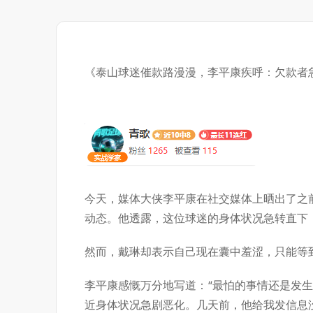
《泰山球迷催款路漫漫，李平康疾呼：欠款者
今天，媒体大侠李平康在社交媒体上晒出了之
动态。他透露，这位球迷的身体状况急转直下
然而，戴琳却表示自己现在囊中羞涩，只能等到
李平康感慨万分地写道：“最怕的事情还是发
近身体状况急剧恶化。几天前，他给我发信息