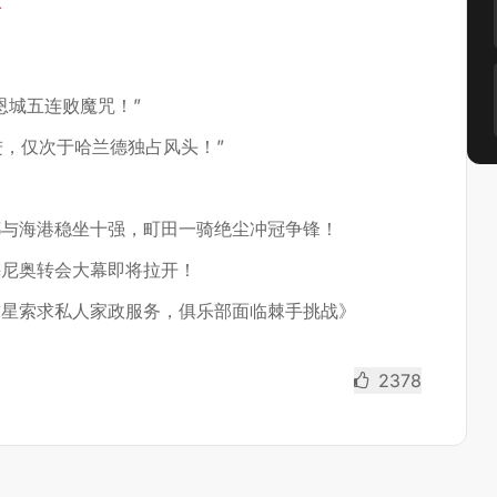
呼
恩城五连败魔咒！”
进，仅次于哈兰德独占风头！”
？
都与海港稳坐十强，町田一骑绝尘冲冠争锋！
梅尼奥转会大幕即将拉开！
球星索求私人家政服务，俱乐部面临棘手挑战》
2378