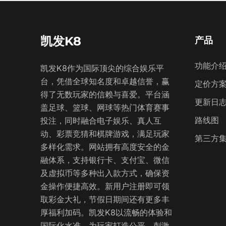
凯发K8
产品
功能介
凯发K8作为国际顶尖的综合娱乐平
台，凭借全球知名度和卓越信誉，赢
定价方
得了无数玩家的信赖与喜爱。平台涵
更新日
盖足球、篮球、网球等热门体育赛事
路线图
投注，同时融合电子娱乐、真人互
动、彩票竞猜和棋牌游戏，满足玩家
第三方
多样化需求。网站拥有高度安全的金
融体系，支持银行卡、支付宝、微信
及虚拟币等多种出入款方式，确保资
金操作便捷高效。新用户注册即可领
取彩金大礼，节假日期间还有更多丰
厚福利加码。凯发K8以流畅的体验和
国际化水准，为玩家打造公平、刺激