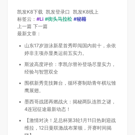
凯发K8下载
凯发登录口
凯发K8线上
标签云：
#Li
#街头马拉松
#秘籍
上一篇
下一篇
最新文章：
山东17岁游泳新星首秀即闯国内前十，余依
婷非主项亦显奥运前五实力。
斯波高度评价：李凯尔替补登场尽显实力，
经验与智慧双全
围棋新秀竞技舞台，循环赛制助青年棋坛雏
鹰展翅。
墨西哥战团再燃战火：揭秘两队连胜之谜，
4连冠征途最新动态！
【激情对决！足总杯第3轮1月11日热刺迎战
维拉，12日曼联激战布莱顿，开赛时间揭