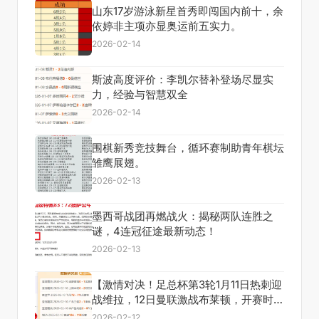
山东17岁游泳新星首秀即闯国内前十，余
依婷非主项亦显奥运前五实力。
2026-02-14
斯波高度评价：李凯尔替补登场尽显实
力，经验与智慧双全
2026-02-14
围棋新秀竞技舞台，循环赛制助青年棋坛
雏鹰展翅。
2026-02-13
墨西哥战团再燃战火：揭秘两队连胜之
谜，4连冠征途最新动态！
2026-02-13
【激情对决！足总杯第3轮1月11日热刺迎
战维拉，12日曼联激战布莱顿，开赛时间
揭晓】
2026-02-12