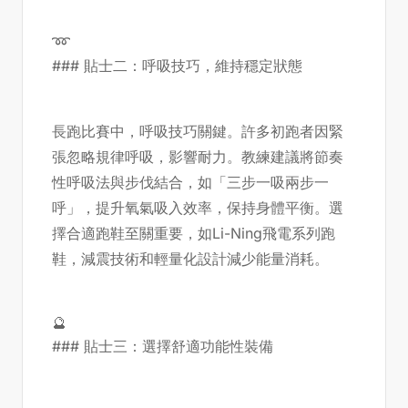
➿
### 貼士二：呼吸技巧，維持穩定狀態
長跑比賽中，呼吸技巧關鍵。許多初跑者因緊
張忽略規律呼吸，影響耐力。教練建議將節奏
性呼吸法與步伐結合，如「三步一吸兩步一
呼」，提升氧氣吸入效率，保持身體平衡。選
擇合適跑鞋至關重要，如Li-Ning飛電系列跑
鞋，減震技術和輕量化設計減少能量消耗。
🔮
### 貼士三：選擇舒適功能性裝備