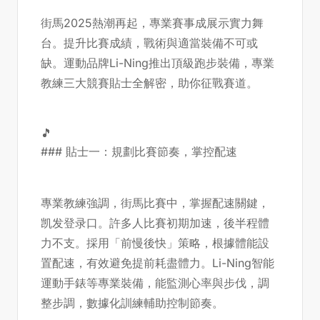
街馬2025熱潮再起，專業賽事成展示實力舞
台。提升比賽成績，戰術與適當裝備不可或
缺。運動品牌Li-Ning推出頂級跑步裝備，專業
教練三大競賽貼士全解密，助你征戰賽道。
🎵
### 貼士一：規劃比賽節奏，掌控配速
專業教練強調，街馬比賽中，掌握配速關鍵，
凯发登录口
。許多人比賽初期加速，後半程體
力不支。採用「前慢後快」策略，根據體能設
置配速，有效避免提前耗盡體力。Li-Ning智能
運動手錶等專業裝備，能監測心率與步伐，調
整步調，數據化訓練輔助控制節奏。