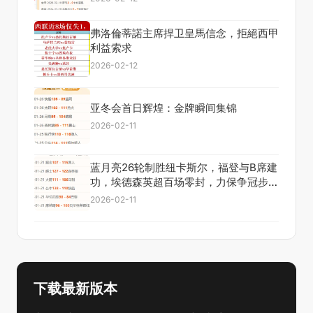
弗洛倫蒂諾主席捍卫皇馬信念，拒絕西甲
利益索求
2026-02-12
亚冬会首日辉煌：金牌瞬间集锦
2026-02-11
蓝月亮26轮制胜纽卡斯尔，福登与B席建
功，埃德森英超百场零封，力保争冠步
伐！
2026-02-11
下载最新版本