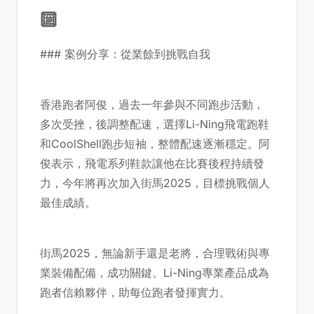
🔟
### 案例分享：從業餘到挑戰自我
香港跑者阿俊，過去一年參與不同跑步活動，
多次受挫，後調整配速，選擇Li-Ning飛電跑鞋
和CoolShell跑步短袖，整體配速逐漸穩定。阿
俊表示，飛電系列鞋款讓他在比賽後程持續發
力，今年將再次加入街馬2025，目標挑戰個人
最佳成績。
街馬2025，無論新手還是老將，合理戰術與專
業裝備配備，成功關鍵。Li-Ning專業產品成為
跑者信賴夥伴，助每位跑者發揮實力。