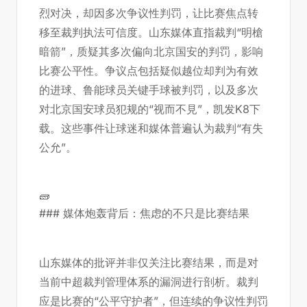
烈对决，却因多次争议性判罚，让比赛焦点转
移至裁判执法可信度。山东媒体直指裁判“明槍
暗箭”，质疑其多次偏向北京国安的判罚，影响
比赛公平性。争议点包括疑似越位却判为有效
的进球、鲁能球员关键手球被判罚，以及多次
对北京国安球员犯规的“视而不見”，
凯发K8下
载
。这些事件让球迷和媒体普遍认为裁判“有失
公允”。
🧱
### 媒体炮轰背后：焦虑的不只是比赛结果
山东媒体的批评并非仅关注比赛结果，而是对
当前中超裁判管理体系的漏洞进行剖析。裁判
应是比赛的“公平守护者”，但连续的争议性判罚