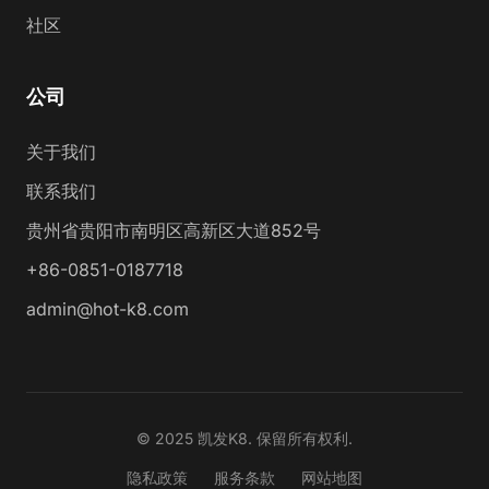
社区
公司
关于我们
联系我们
贵州省贵阳市南明区高新区大道852号
+86-0851-0187718
admin@hot-k8.com
© 2025 凯发K8. 保留所有权利.
隐私政策
服务条款
网站地图