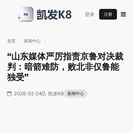
登录
注册
首页
新闻中心
“山东媒体严厉指责京鲁对决裁
判：暗箭难防，败北非仅鲁能
独受”
2026-02-24
凯发K8
新闻中心