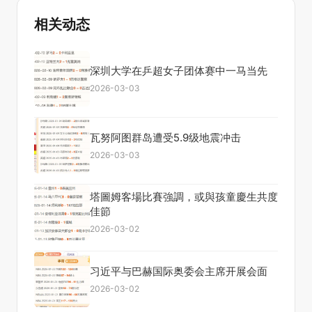
相关动态
深圳大学在乒超女子团体赛中一马当先
2026-03-03
瓦努阿图群岛遭受5.9级地震冲击
2026-03-03
塔圖姆客場比賽強調，或與孩童慶生共度
佳節
2026-03-02
习近平与巴赫国际奥委会主席开展会面
2026-03-02