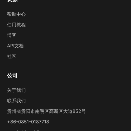
帮助中心
使用教程
博客
API文档
社区
公司
关于我们
联系我们
贵州省贵阳市南明区高新区大道852号
+86-0851-0187718