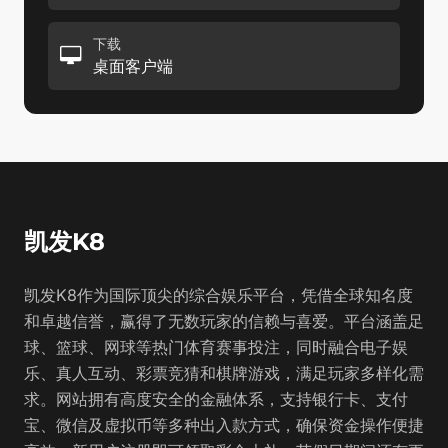
下载
桌面客户端
凯发K8
凯发K8作为国际顶尖的综合娱乐平台，凭借全球知名度
和卓越信誉，赢得了无数玩家的信赖与喜爱。平台涵盖足
球、篮球、网球等热门体育赛事投注，同时融合电子娱
乐、真人互动、彩票竞猜和棋牌游戏，满足玩家多样化需
求。网站拥有高度安全的金融体系，支持银行卡、支付
宝、微信及虚拟币等多种出入款方式，确保资金操作便捷