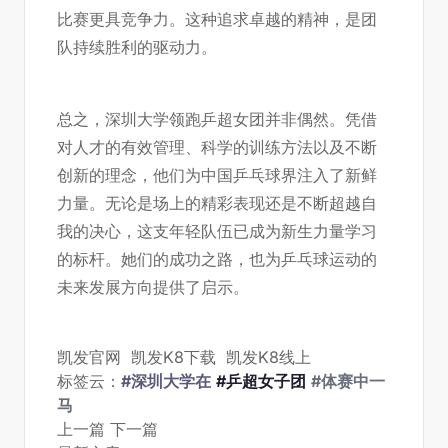
比赛更具竞争力。这种追求卓越的精神，是团
队持续胜利的驱动力。
总之，深圳大学领跑乒超女团并非偶然。凭借
对人才的有效管理、科学的训练方法以及不断
创新的理念，他们为中国乒乓球界注入了新鲜
力量。无论是场上的精彩表现还是不断超越自
我的决心，这支年轻队伍已成为新生力量学习
的标杆。她们的成功之路，也为乒乓球运动的
未来发展方向提供了启示。
凯发官网
凯发K8下载
凯发K8线上
标签云：
#深圳大学在
#乒超女子团
#体赛中一
马
上一篇
下一篇