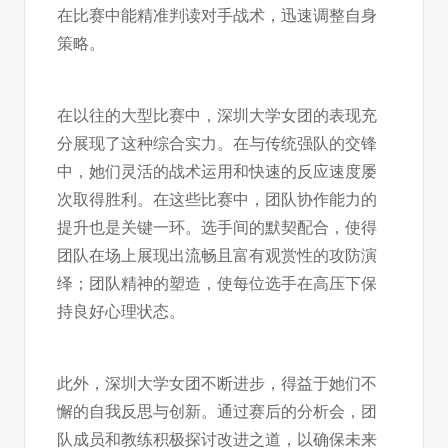
在比赛中能精准判读对手战术，迅速调整自身
策略。
在以往的大型比赛中，深圳大学女团的表现充
分展现了这种综合实力。在与传统强队的交锋
中，她们灵活的战术运用和快速的反应速度屡
次取得胜利。在这些比赛中，团队协作能力的
提升也是关键一环。选手间的默契配合，使得
团队在场上展现出流畅且富有观赏性的攻防演
绎；团队精神的塑造，使每位选手在高压下保
持良好心理状态。
此外，深圳大学女团不断进步，得益于她们不
懈的自我反思与创新。通过赛后的分析会，团
队成员和教练积极探讨改进之道，以确保未来