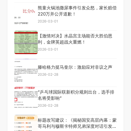
熊童火锅池撒尿事件引发众怒，家长赔偿
220万并公开道歉！
2026-03-01
【激情对决】水晶宫主场能否大胜伯恩
利，金牌英超战火重燃！
2026-03-01
滕哈格力挺马奎尔：激励应对非议之声
2026-02-28
“乒乓球国际联新积分规则出台，选手排
名将受影响”
2026-02-28
标题改写建议：《揭秘国安高层内幕：蒙
哥马利与穆斯卡特师兄弟深度对话引发关