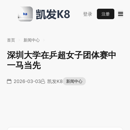
登录
注册
首页
新闻中心
深圳大学在乒超女子团体赛中
一马当先
2026-03-03
凯发K8
新闻中心