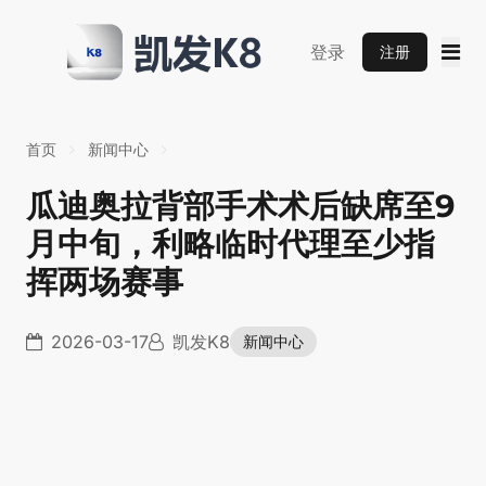
登录
注册
首页
新闻中心
瓜迪奥拉背部手术术后缺席至9
月中旬，利略临时代理至少指
挥两场赛事
2026-03-17
凯发K8
新闻中心