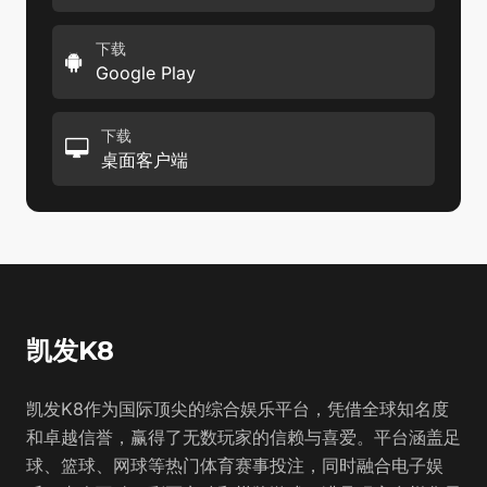
下载
Google Play
下载
桌面客户端
凯发K8
凯发K8作为国际顶尖的综合娱乐平台，凭借全球知名度
和卓越信誉，赢得了无数玩家的信赖与喜爱。平台涵盖足
球、篮球、网球等热门体育赛事投注，同时融合电子娱