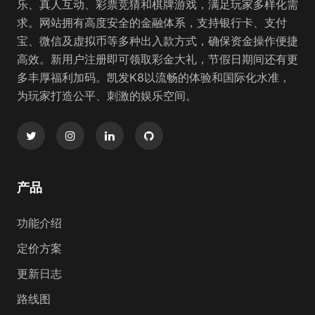
乐、真人互动、彩票竞猜和棋牌游戏，满足玩家多样化需
求。网站拥有高度安全的金融体系，支持银行卡、支付
宝、微信及虚拟币等多种出入款方式，确保资金操作便捷
高效。新用户注册即可领取彩金大礼，节假日期间还有更
多丰厚福利加码。凯发K8以流畅的体验和国际化水准，
为玩家打造公平、刺激的娱乐空间。
产品
功能介绍
定价方案
更新日志
路线图