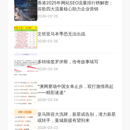
香港2025年网站SEO流量排行榜解密：
谷歌四大流量核心助力企业营销
2026-03-25
文班亚马本季恐无法出战
2026-03-25
多特续签罗伊斯，传奇故事续写
2026-03-24
“澳网赛场中国女单止步，双打激情再起
——精彩速递”
2026-03-24
皇马阵容大洗牌，新星或告别，潜力新星
或转手，曼城新援有望到来
2026-03-23