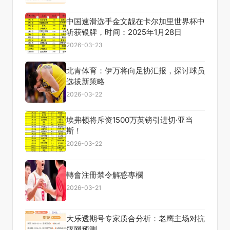
中国速滑选手金文靓在卡尔加里世界杯中
斩获银牌，时间：2025年1月28日
2026-03-23
北青体育：伊万将向足协汇报，探讨球员
选拔新策略
2026-03-22
埃弗顿将斥资1500万英镑引进切·亚当
斯！
2026-03-22
轉會注冊禁令解惑專欄
2026-03-21
大乐透期号专家质合分析：老鹰主场对抗
篮网预测