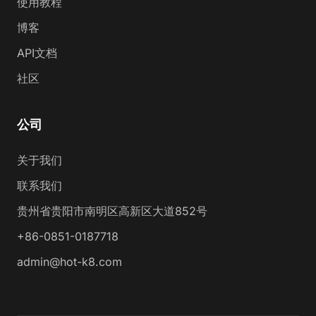
使用教程
博客
API文档
社区
公司
关于我们
联系我们
贵州省贵阳市南明区高新区大道852号
+86-0851-0187718
admin@hot-k8.com