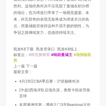
胜利。这场经典对决不仅巩固了曼城在积分榜
的地位，也为球迷们带来了一场视觉盛宴。未
来，科瓦契奇的表现无疑将成为球迷关注的焦
点，而曼城能否保持这种不屈不挠的韧性，为
争冠之路继续发力，也值得持续关注。
凯发K8下载
凯发登录口
凯发K8线上
标签云：
#科瓦契奇双
#响助曼城主
#场惊险取
胜
上一篇
下一篇
最新文章：
4月29日CBA季后赛：沪浙巅峰对决
[中超]西海岸队后场失误，奥斯卡助攻导致
丢球
本周澳洲优惠：博德之门3至Reanimal大折