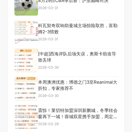
4月29日CBA季后赛：沪浙巅峰对决
2026-03-31
科瓦契奇双响助曼城主场惊险取胜，富勒
姆2-3惜败
2026-03-31
[中超]西海岸队后场失误，奥斯卡助攻导
致丢球
2026-03-30
本周澳洲优惠：博德之门3至Reanimal大
折扣，专家推荐不
2026-03-30
震惊！莱切特加盟深圳新鹏城，冬季转会
窗再下一城！蓉城双星携手加盟，周定洋
领衔强援集结！
2026-03-29