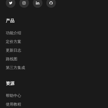
产品
功能介绍
定价方案
更新日志
路线图
第三方集成
资源
帮助中心
使用教程