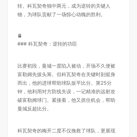
转。科瓦契奇独中两元，成为逆转的关键人
物，为球队贡献了一场惊心动魄的胜利。
🚆
### 科瓦契奇：逆转的功臣
比赛初段，曼城一度陷入被动，开场不久便被
富勒姆先拔头筹。但科瓦契奇在关键时刻挺身
而出，他的进球帮助球队扳平比分。第25分
钟，他利用对方防线失误，一记精准的远射攻
破富勒姆球门。紧接着，他又抓住机会，帮助
曼城反超比分。
科瓦契奇的梅开二度不仅挽救了球队，更展现