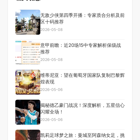
无敌少侠第四季开播：专家质合分析及前
区十码推荐
2026-05-08
意甲前瞻：近20场15中专家解析保级战
推荐
2026-05-08
维蒂尼亚：望在葡萄牙国家队复制巴黎辉
煌表现
2026-05-06
揭秘德乙豪门战况！深度解析，五星信心
闪耀全场！
2026-05-06
凯莉足球梦之旅：曼城至阿森纳女足，挑