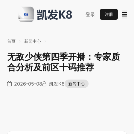
登录
注册
首页
新闻中心
无敌少侠第四季开播：专家质
合分析及前区十码推荐
2026-05-08
凯发K8
新闻中心