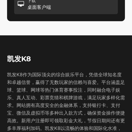
下载
桌面客户端
凯发K8
凯发K8作为国际顶尖的综合娱乐平台，凭借全球知名度
和卓越信誉，赢得了无数玩家的信赖与喜爱。平台涵盖足
球、篮球、网球等热门体育赛事投注，同时融合电子娱
乐、真人互动、彩票竞猜和棋牌游戏，满足玩家多样化需
求。网站拥有高度安全的金融体系，支持银行卡、支付
宝、微信及虚拟币等多种出入款方式，确保资金操作便捷
高效。新用户注册即可领取彩金大礼，节假日期间还有更
多丰厚福利加码。凯发K8以流畅的体验和国际化水准，