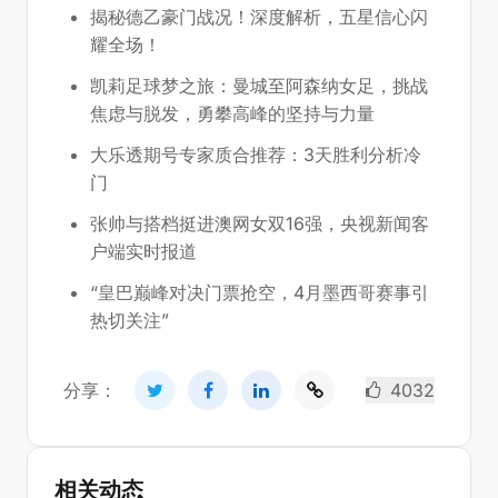
揭秘德乙豪门战况！深度解析，五星信心闪
耀全场！
凯莉足球梦之旅：曼城至阿森纳女足，挑战
焦虑与脱发，勇攀高峰的坚持与力量
大乐透期号专家质合推荐：3天胜利分析冷
门
张帅与搭档挺进澳网女双16强，央视新闻客
户端实时报道
“皇巴巅峰对决门票抢空，4月墨西哥赛事引
热切关注”
分享：
4032
相关动态