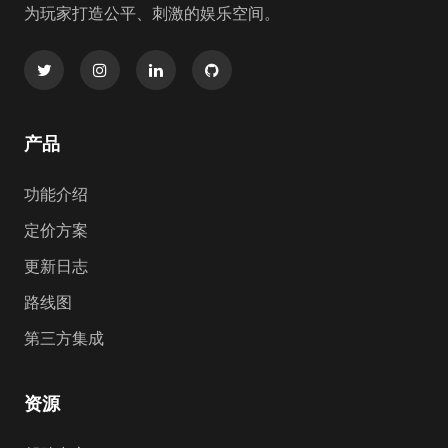
为玩家打造公平、刺激的娱乐空间。
产品
功能介绍
定价方案
更新日志
路线图
第三方集成
资源