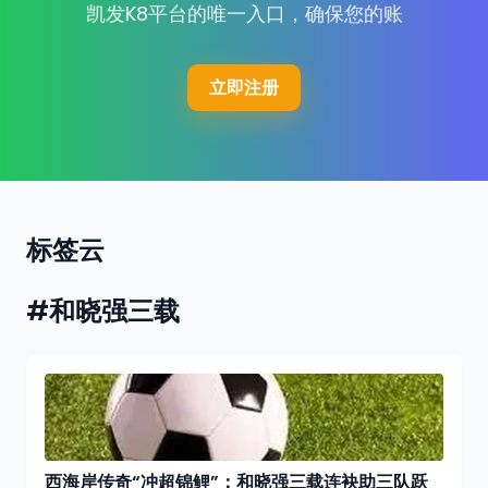
凯发K8平台的唯一入口，确保您的账
立即注册
标签云
#和晓强三载
西海岸传奇“冲超锦鲤”：和晓强三载连袂助三队跃