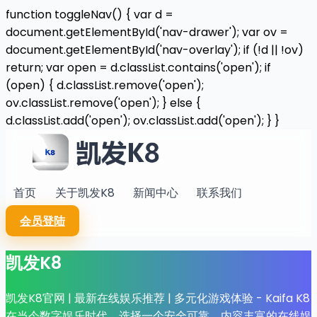
function toggleNav() { var d =
document.getElementById('nav-drawer'); var ov =
document.getElementById('nav-overlay'); if (!d || !ov)
return; var open = d.classList.contains('open'); if
(open) { d.classList.remove('open');
ov.classList.remove('open'); } else {
d.classList.add('open'); ov.classList.add('open'); } }
首页
关于凯发K8
新闻中心
联系我们
会员登陆
凯发K8
凯发K8官网 | 最新在线娱乐推荐 | 多元化游戏体验 - Kaifa K8
在当今数字娱乐时代，选择一个安全可靠、内容丰富的在线娱