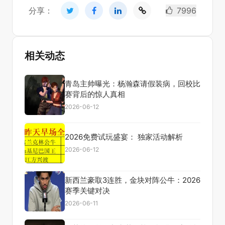
分享：
7996
相关动态
青岛主帅曝光：杨瀚森请假装病，回校比
赛背后的惊人真相
2026-06-12
2026免费试玩盛宴： 独家活动解析
2026-06-12
新西兰豪取3连胜，金块对阵公牛：2026
赛季关键对决
2026-06-11