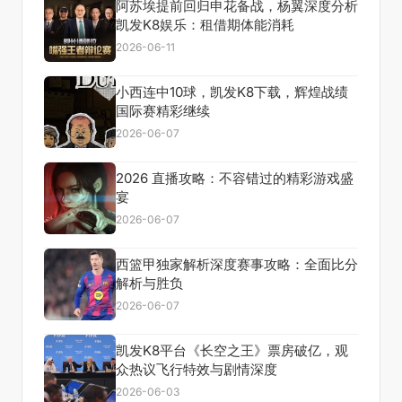
阿苏埃提前回归申花备战，杨翼深度分析
凯发K8娱乐：租借期体能消耗
2026-06-11
小西连中10球，凯发K8下载，辉煌战绩
国际赛精彩继续
2026-06-07
2026 直播攻略：不容错过的精彩游戏盛
宴
2026-06-07
西篮甲独家解析深度赛事攻略：全面比分
解析与胜负
2026-06-07
凯发K8平台《长空之王》票房破亿，观
众热议飞行特效与剧情深度
2026-06-03