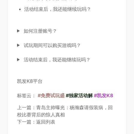
活动结束后，我还能继续玩吗？
如何注册账号？
试玩期间可以购买游戏吗？
活动结束后，我还能继续玩吗？
凯发K8平台
标签云：
#免费试玩盛
#独家活动解
#凯发K8
上一篇：青岛主帅曝光：杨瀚森请假装病，回
校比赛背后的惊人真相
下一篇：返回列表