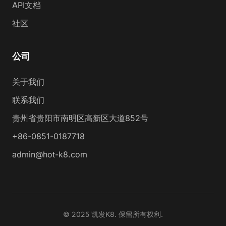
API文档
社区
公司
关于我们
联系我们
贵州省贵阳市南明区高新区大道852号
+86-0851-0187718
admin@hot-k8.com
© 2025 凯发K8. 保留所有权利.