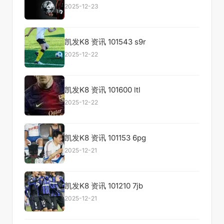
2025-12-23
凯发K8 资讯 101543 s9r
2025-12-22
凯发K8 资讯 101600 ltl
2025-12-22
凯发K8 资讯 101153 6pg
2025-12-21
凯发K8 资讯 101210 7jb
2025-12-21