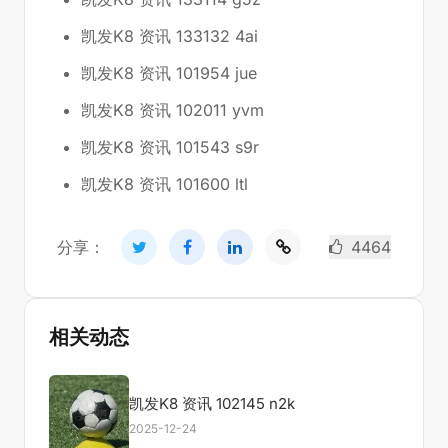
凯发K8 资讯 133132 4ai
凯发K8 资讯 101954 jue
凯发K8 资讯 102011 yvm
凯发K8 资讯 101543 s9r
凯发K8 资讯 101600 ltl
分享：
4464
相关动态
凯发K8 资讯 102145 n2k
2025-12-24