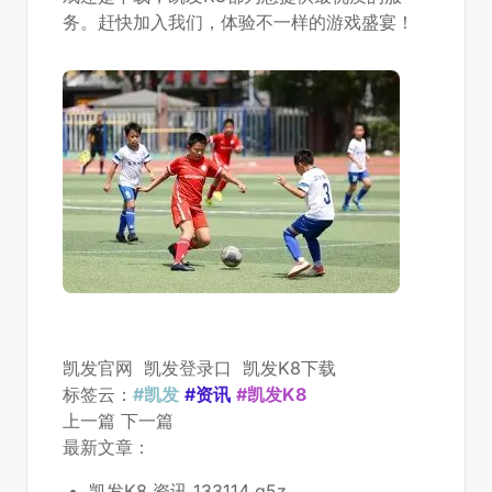
务。赶快加入我们，体验不一样的游戏盛宴！
凯发官网
凯发登录口
凯发K8下载
标签云：
#凯发
#资讯
#凯发K8
上一篇
下一篇
最新文章：
凯发K8 资讯 133114 g5z