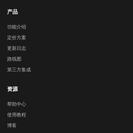
产品
功能介绍
定价方案
更新日志
路线图
第三方集成
资源
帮助中心
使用教程
博客