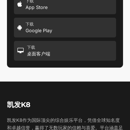
下载
App Store
下载
Google Play
下载
桌面客户端
凯发K8
凯发K8作为国际顶尖的综合娱乐平台，凭借全球知名度
和卓越信誉，赢得了无数玩家的信赖与喜爱。平台涵盖足