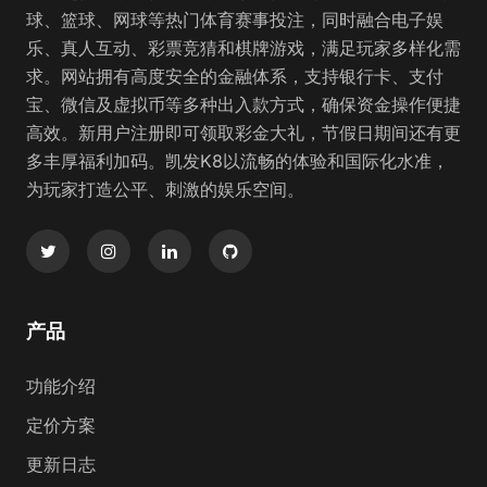
球、篮球、网球等热门体育赛事投注，同时融合电子娱
乐、真人互动、彩票竞猜和棋牌游戏，满足玩家多样化需
求。网站拥有高度安全的金融体系，支持银行卡、支付
宝、微信及虚拟币等多种出入款方式，确保资金操作便捷
高效。新用户注册即可领取彩金大礼，节假日期间还有更
多丰厚福利加码。凯发K8以流畅的体验和国际化水准，
为玩家打造公平、刺激的娱乐空间。
产品
功能介绍
定价方案
更新日志