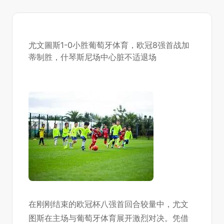
尤文圖斯1-0小胜葡萄牙体育，欧冠8强首战加
蒂制胜，什琴斯尼场中心脏不适退场
在刚刚结束的欧冠杯八强首回合较量中，尤文
图斯在主场与葡萄牙体育展开激烈对决。凭借