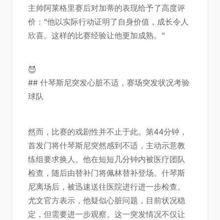
主帅阿莱格里赛后对加蒂的表现给予了高度评
价：“他以实际行动证明了自身价值，成长令人
欣喜。这样的比赛经验让他更加成熟。”
😈
## 什琴斯尼突发心脏不适，赛场突发状况考验
球队
然而，比赛的戏剧性并不止于此。第44分钟，
首发门将什琴斯尼突然感到不适，主动示意教
练组要求换人。他在短短几分钟内被医疗团队
检查，随后由替补门将佩林替补登场。什琴斯
尼离场后，被迅速送往医院进行进一步检查。
尤文官方表示，他疑似心脏问题，目前状况稳
定，但需要进一步观察。这一突发情况不仅让