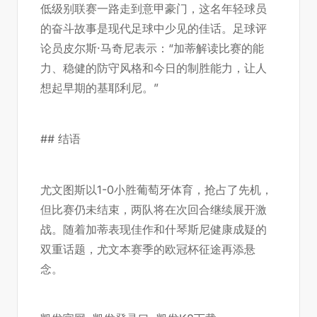
低级别联赛一路走到意甲豪门，这名年轻球员
的奋斗故事是现代足球中少见的佳话。足球评
论员皮尔斯·马奇尼表示：“加蒂解读比赛的能
力、稳健的防守风格和今日的制胜能力，让人
想起早期的基耶利尼。”
## 结语
尤文图斯以1-0小胜葡萄牙体育，抢占了先机，
但比赛仍未结束，两队将在次回合继续展开激
战。随着加蒂表现佳作和什琴斯尼健康成疑的
双重话题，尤文本赛季的欧冠杯征途再添悬
念。