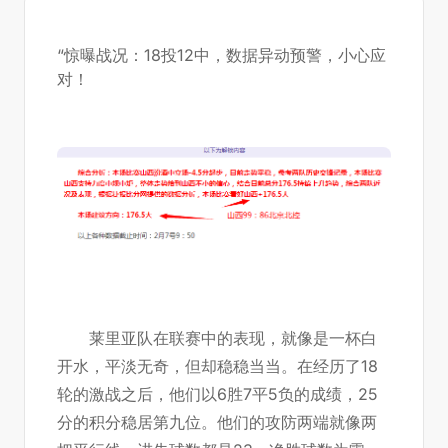
“惊曝战况：18投12中，数据异动预警，小心应
对！
莱里亚队在联赛中的表现，就像是一杯白
开水，平淡无奇，但却稳稳当当。在经历了18
轮的激战之后，他们以6胜7平5负的成绩，25
分的积分稳居第九位。他们的攻防两端就像两