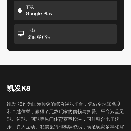
下载
Google Play
下载
桌面客户端
凯发K8
凯发K8作为国际顶尖的综合娱乐平台，凭借全球知名度
和卓越信誉，赢得了无数玩家的信赖与喜爱。平台涵盖足
球、篮球、网球等热门体育赛事投注，同时融合电子娱
乐、真人互动、彩票竞猜和棋牌游戏，满足玩家多样化需