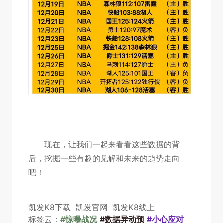
现在，让我们一起来看看这些数据的背
后，挖掘一些有趣的见解和未来的趋势走向
吧！
凯发K8下载
凯发官网
凯发K8线上
标签云：
#惊曝战况
#数据异动预
#小心应对