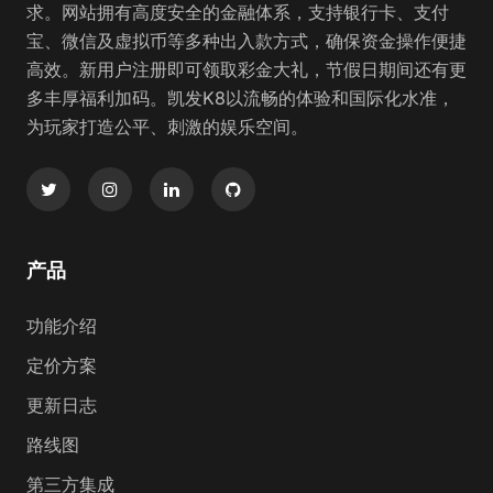
求。网站拥有高度安全的金融体系，支持银行卡、支付
宝、微信及虚拟币等多种出入款方式，确保资金操作便捷
高效。新用户注册即可领取彩金大礼，节假日期间还有更
多丰厚福利加码。凯发K8以流畅的体验和国际化水准，
为玩家打造公平、刺激的娱乐空间。
产品
功能介绍
定价方案
更新日志
路线图
第三方集成