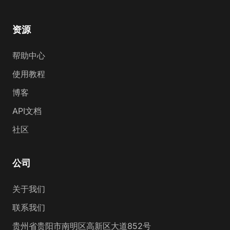
资源
帮助中心
使用教程
博客
API文档
社区
公司
关于我们
联系我们
贵州省贵阳市南明区高新区大道852号