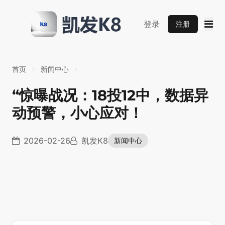
登录
注册
首页
新闻中心
“惊曝战况：18投12中，数据异
动预警，小心应对！
2026-02-26
凯发K8
新闻中心