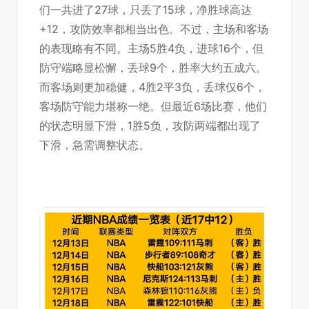
们一共进了27球，只丢了15球，净胜球高达
+12，攻防效率都相当出色。不过，主场和客场
的表现略有不同。主场5胜4负，进球16个，但
防守端略显松懈，丢球9个，胜率大约五成六。
而客场则更加稳健，4胜2平3负，丢球仅6个，
客场防守能力堪称一绝。但最近6场比赛，他们
的状态明显下滑，1胜5负，攻防两端都出现了
下滑，急需调整状态。