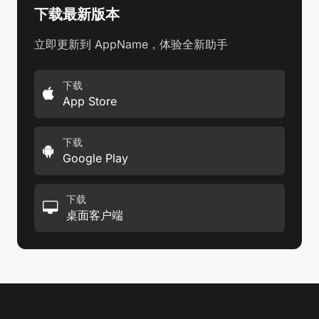
下载最新版本
立即更新到 AppName，体验全新助手
下载
App Store
下载
Google Play
下载
桌面客户端