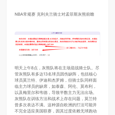
NBA常规赛 克利夫兰骑士对孟菲斯灰熊前瞻
明天上午8点，灰熊队将在主场迎战骑士队。尽
管灰熊队有多达13名球员因伤缺阵，包括核心
球员莫兰特、伊迪和杰罗姆，但骑士队同样面
临主力球员的缺席，如泰森、阿伦、莫布利，
以及梅里尔和韦德，导致半数主力无法出场。
灰熊队在训练方法和战术上存在问题，莫兰特
曾多次表达不满。这种源自欧洲的打法可能并
不完全适应美国联赛，因其过度依赖无球跑动