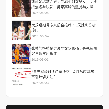
凯莉足球梦之旅：曼城至阿森纳女足，挑
战焦虑与脱发，勇攀高峰的坚持与力量
2026-05-04
大乐透期号专家质合推荐：3天胜利分析
冷门
2026-05-04
张帅与搭档挺进澳网女双16强，央视新闻
客户端实时报道
2026-05-03
“皇巴巅峰对决门票抢空，4月墨西哥赛
事引热切关注”
2026-05-03